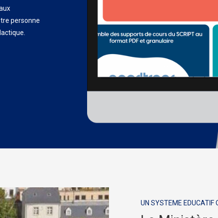
 aux
utre personne
dactique.
UN SYSTEME EDUCATIF Q