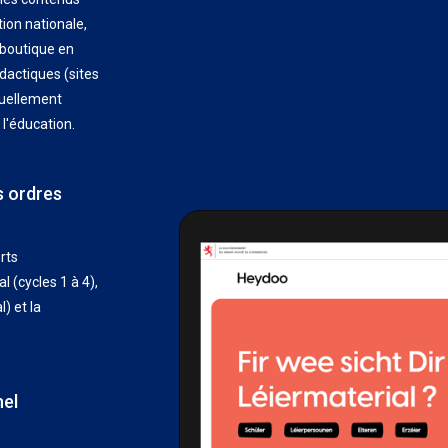
tion nationale,
 boutique en
dactiques (sites
tuellement
l'éducation.
s ordres
rts
(cycles 1 à 4),
) et la
nel