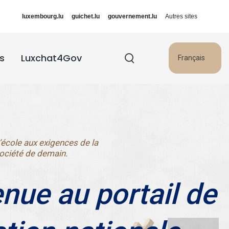
luxembourg.lu
guichet.lu
gouvernement.lu
Autres sites
s
Luxchat4Gov
Français
’école aux exigences de la
ociété de demain.
nue au portail de